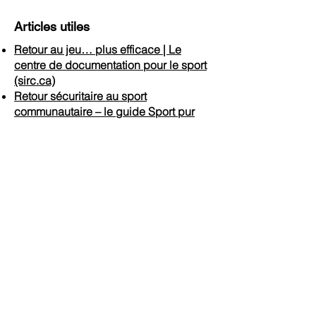
Articles utiles
Retour au jeu… plus efficace | Le
centre de documentation pour le sport
(sirc.ca)
Retour sécuritaire au sport
communautaire – le guide Sport pur
pour les parents et gardiens
Prochain arrêt
Arrêt précédent
Retourner à la feuille de route
Feuille de route du retour au jeu
d'Ottawa
Sous la direction du Conseil du sport
d’Ottawa, la Feuille de route du retour au